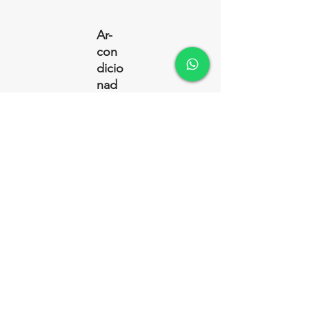
Ar-
con
dicio
nad
o
Con
exão
Wi-fi